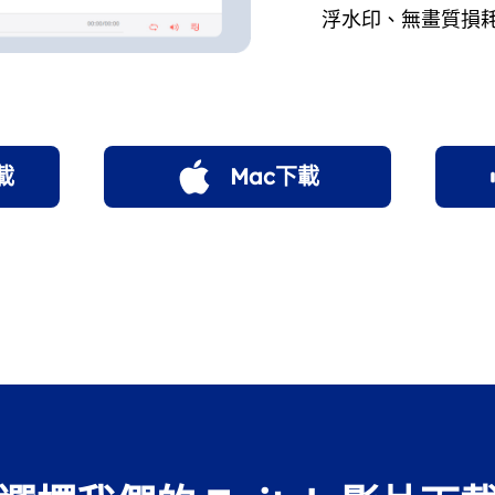
浮水印、無畫質損
載
Mac下載