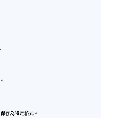
上。
題。
片保存為特定格式。