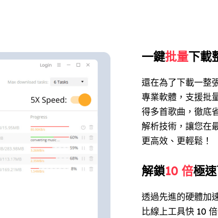
一鍵
批量
下載
還在為了下載一整
專業軟體，支援批
得多首歌曲，徹底
解析技術，讓您在
更高效、更輕鬆！
解鎖
10 倍
極速
透過先進的硬體加
比線上工具快 10